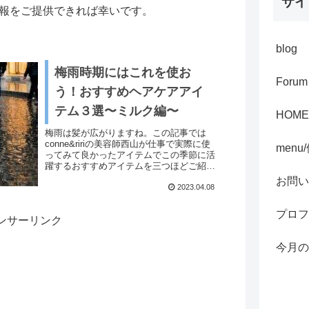
サイ
報をご提供できれば幸いです。
blog
梅雨時期にはこれを使お
Forum
う！おすすめヘアケアアイ
テム３選〜ミルク編〜
HOME
梅雨は髪が広がりますね。この記事では
conne&ririの美容師西山が仕事で実際に使
menu
ってみて良かったアイテムでこの季節に活
躍するおすすめアイテムを三つほどご紹介
したいと思います。しっかり保湿をするこ
お問い
とで広がる髪もまとまりやすくなります。
2023.04.08
しっかり対策をとって梅雨を乗り切りまし
ょう。
プロフ
ンサーリンク
今月の